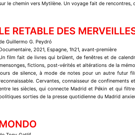
sur le chemin vers Mytilène. Un voyage fait de rencontres, 
LE RETABLE DES MERVEILLE
de Guillermo G. Peydró
Documentaire, 2021, Espagne, 1h21, avant-première
Un film fait de livres qui brûlent, de fenêtres et de calen
mensonges, fictions, post-vérités et altérations de la mémo
jours de silence, à mode de notes pour un autre futur fi
reconnaissable. Cervantes, connaisseur de confinements et
entre les siècles, qui connecte Madrid et Pékin et qui filtr
politiques sorties de la presse quotidienne du Madrid anxi
MONDO
de Tony Gatlif