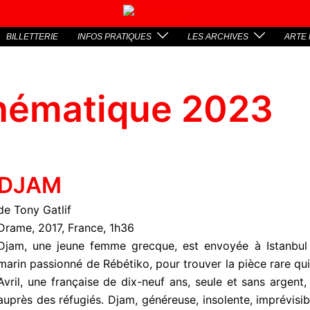
BILLETTERIE
INFOS PRATIQUES
LES ARCHIVES
ARTE 
hématique 2023
DJAM
de Tony Gatlif
Drame, 2017, France, 1h36
Djam, une jeune femme grecque, est envoyée à Istanbul
marin passionné de Rébétiko, pour trouver la pièce rare qui
Avril, une française de dix-neuf ans, seule et sans argen
auprès des réfugiés. Djam, généreuse, insolente, imprévisibl