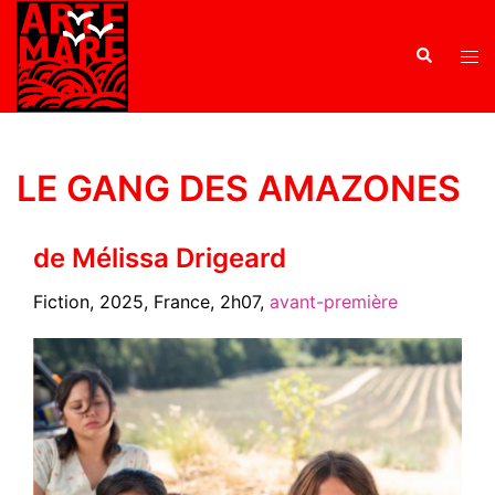
LE GANG DES AMAZONES
de Mélissa Drigeard
Fiction, 2025, France, 2h07
,
avant-première