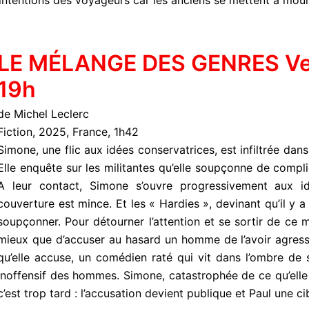
s intentions des voyageurs car les anciens se mettent à mouri
LE MÉLANGE DES GENRES Vend
19h
de Michel Leclerc
Fiction, 2025, France, 1h42
Simone, une flic aux idées conservatrices, est infiltrée dans 
Elle enquête sur les militantes qu’elle soupçonne de compli
A leur contact, Simone s’ouvre progressivement aux id
couverture est mince. Et les « Hardies », devinant qu’il y a
soupçonner. Pour détourner l’attention et se sortir de ce
mieux que d’accuser au hasard un homme de l’avoir agress
qu’elle accuse, un comédien raté qui vit dans l’ombre de 
inoffensif des hommes. Simone, catastrophée de ce qu’elle a
c’est trop tard : l’accusation devient publique et Paul une cib