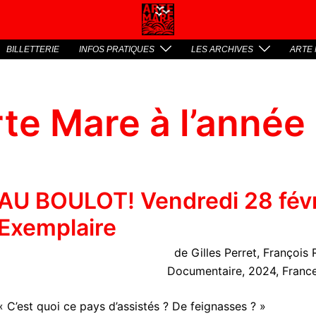
BILLETTERIE
INFOS PRATIQUES
LES ARCHIVES
ARTE 
te Mare à l’année
AU BOULOT! Vendredi 28 févr
Exemplaire
de Gilles Perret, François 
Documentaire, 2024, France
« C’est quoi ce pays d’assistés ? De feignasses ? »