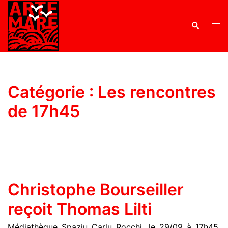
Catégorie :
Les rencontres
de 17h45
Christophe Bourseiller
reçoit Thomas Lilti
Médiathèque Spaziu Carlu Rocchi, le 29/09 à 17h45,