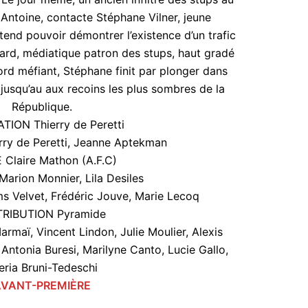
Antoine, contacte Stéphane Vilner, jeune
rétend pouvoir démontrer l’existence d’un trafic
llard, médiatique patron des stups, haut gradé
bord méfiant, Stéphane finit par plonger dans
jusqu’au aux recoins les plus sombres de la
République.
TION Thierry de Peretti
ry de Peretti, Jeanne Aptekman
 Claire Mathon (A.F.C)
rion Monnier, Lila Desiles
 Velvet, Frédéric Jouve, Marie Lecoq
TRIBUTION Pyramide
maï, Vincent Lindon, Julie Moulier, Alexis
ntonia Buresi, Marilyne Canto, Lucie Gallo,
eria Bruni-Tedeschi
AVANT-PREMIÈRE