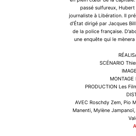
passé sulfureux, Hubert 
journaliste à Libération. Il p
d’État dirigé par Jacques Bi
de la police française. D’a
une enquête qui le mènera 
RÉALISA
SCÉNARIO Thier
IMAGE
MONTAGE Ma
PRODUCTION Les Films
DIS
AVEC Roschdy Zem, Pio Mar
Manenti, Mylène Jampanoï, A
Val