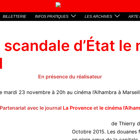
BILLETTERIE
INFOS PRATIQUES
LES ARCHIVES
ARTE 
 scandale d’État le
1
En présence du réalisateur
e mardi 23 novembre à 20h au cinéma l’Alhambra à Marseil
Partenariat avec le journal
La Provence
et
le cinéma l’Alha
de Thierry d
Octobre 2015. Les douanes f
en plein cœur de la capitale.