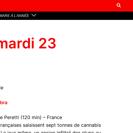
MARE À L’ANNÉE
 mardi 23
le
mbra
e Peretti (120 min) – France
rançaises saisissent sept tonnes de cannabis
 Le jour même, un ancien infiltré des stups au