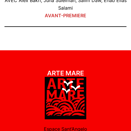
AVEC Alex Bakri, Juna Suleiman, Salim Daw, Ehab Elias
Salami
AVANT-PREMIERE
ARTE MARE
Espace Sant’Angelo