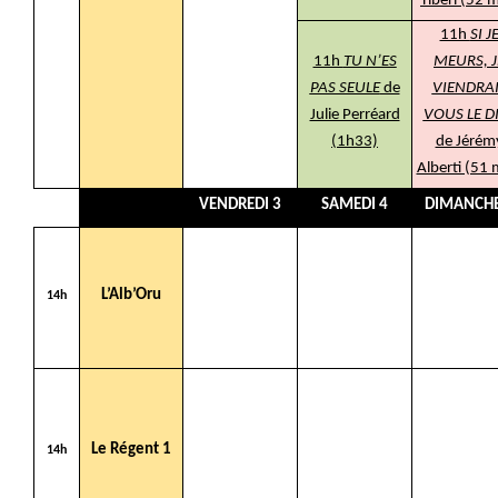
Tiberi (52 
11h
SI J
11h
TU N’ES
MEURS, J
PAS SEULE
de
VIENDRA
Julie Perréard
VOUS LE D
(1h33)
de Jérém
Alberti (51 
VENDREDI 3
SAMEDI 4
DIMANCHE
L’Alb’Oru
14h
Le Régent 1
14h