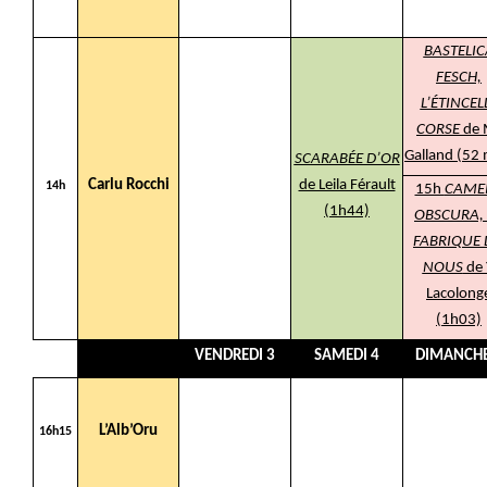
BASTELIC
FESCH,
L’ÉTINCEL
CORSE
de 
Galland (52 
SCARABÉE D’OR
Carlu Rocchi
de Leila Férault
14h
15h
CAME
(1h44)
OBSCURA,
FABRIQUE
NOUS
de 
Lacolong
(1h03)
VENDREDI 3
SAMEDI 4
DIMANCHE
L’Alb’Oru
16h15