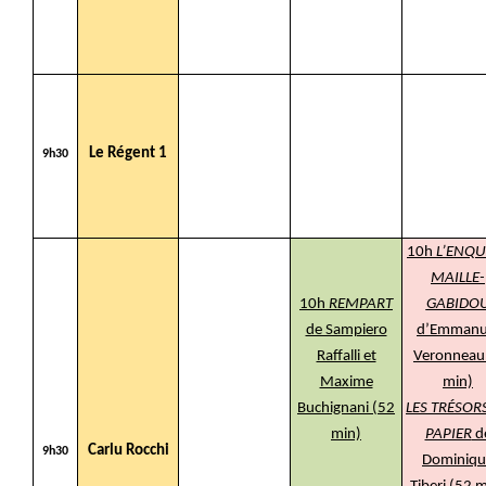
Le Régent 1
9h30
10h
L’ENQU
MAILLE-
10h
REMPART
GABIDO
de Sampiero
d’Emmanu
Raffalli et
Veronneau
Maxime
min)
Buchignani (52
LES TRÉSOR
min)
PAPIER
d
Carlu Rocchi
9h30
Dominiqu