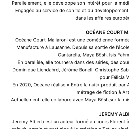
Parallèlement, elle développe son intérêt pour la médit
Engagée au service de son île et du développement de
dans les affaires europ
OCÉANE COURT M
Océane Court-Mallaroni est une comédienne formée 
Manufacture à Lausanne. Depuis sa sortie de l’écol
Cantarella, Maya Bösh, Isis Fah
En parallèle, elle tournera dans des séries, des co
Dominique Liendahrd, Jérôme Bonell, Christophe Sabe
pour Félicia V
En 2020, Océane réalise « Entre la nuit» produit par
métrage de fiction à Ar
Actuellement, elle collabore avec Maya Bösh,sur la mi
JEREMY ALB
Jeremy Alberti est un acteur formé au cours Florent à 
coin du cercle
et participe à la création d’
Est-ce ains