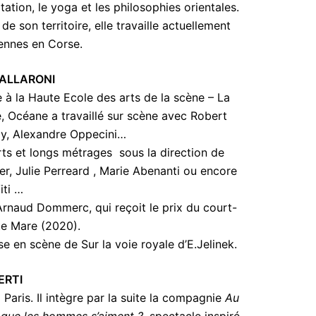
ation, le yoga et les philosophies orientales.
 son territoire, elle travaille actuellement
éennes en Corse.
ALLARONI
à la Haute Ecole des arts de la scène – La
e, Océane a travaillé sur scène avec Robert
my, Alexandre Oppecini…
urts et longs métrages sous la direction de
r, Julie Perreard , Marie Abenanti ou encore
iti …
 Arnaud Dommerc, qui reçoit le prix du court-
te Mare (2020).
se en scène de Sur la voie royale d’E.Jelinek.
ERTI
Paris. Il intègre par la suite la compagnie
Au
i que les hommes s’aiment ?
, spectacle inspiré