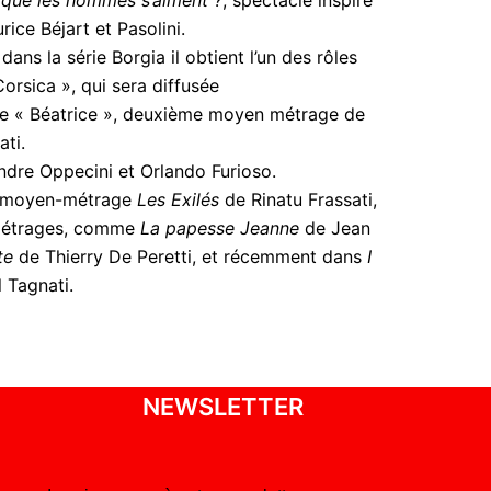
ice Béjart et Pasolini.
dans la série Borgia il obtient l’un des rôles
orsica », qui sera diffusée
g de « Béatrice », deuxième moyen métrage de
ati.
andre Oppecini et Orlando Furioso.
le moyen-métrage
Les Exilés
de Rinatu Frassati,
s-métrages, comme
La papesse Jeanne
de Jean
te
de Thierry De Peretti, et récemment dans
I
 Tagnati.
NEWSLETTER