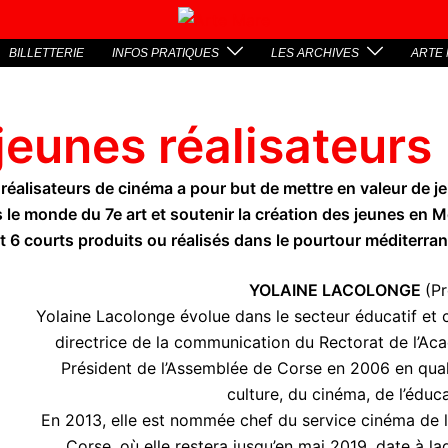
BILLETTERIE
INFOS PRATIQUES
LES ARCHIVES
ARTE 
jeunes réalisateurs
réalisateurs de cinéma a pour but de mettre en valeur de j
s le monde du 7e art et soutenir la création des jeunes en 
t 6 courts produits ou réalisés dans le pourtour méditerra
YOLAINE LACOLONGE
(P
Yolaine Lacolonge évolue dans le secteur éducatif et c
directrice de la communication du Rectorat de l’Acad
Président de l’Assemblée de Corse en 2006 en qual
culture, du cinéma, de l’édu
En 2013, elle est nommée chef du service cinéma de la 
Corse, où elle restera jusqu’en mai 2019, date à laq