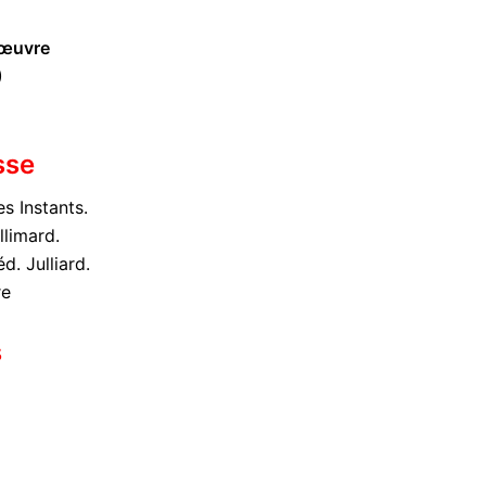
l'œuvre
)
sse
es Instants.
llimard.
d. Julliard.
re
s