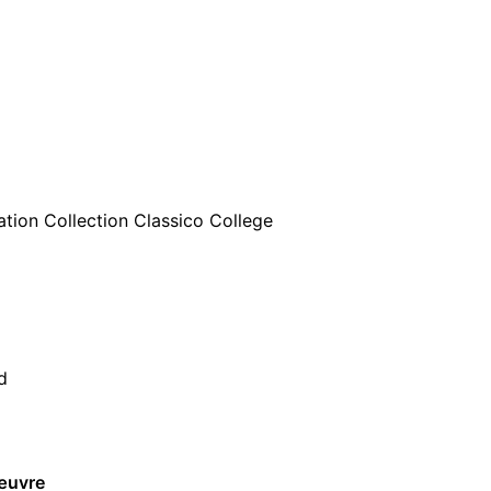
cation Collection Classico College
d
 œuvre