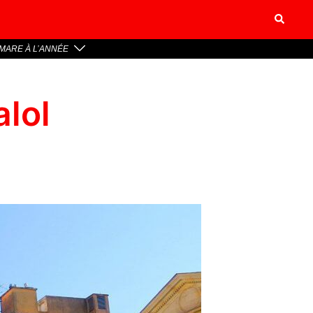
MARE À L’ANNÉE
alol