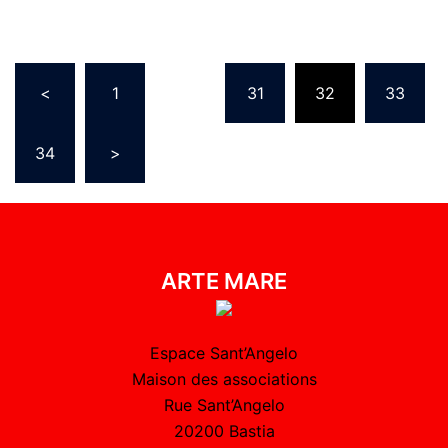
<
1
…
31
32
33
34
>
ARTE MARE
Espace Sant’Angelo
Maison des associations
Rue Sant’Angelo
20200 Bastia