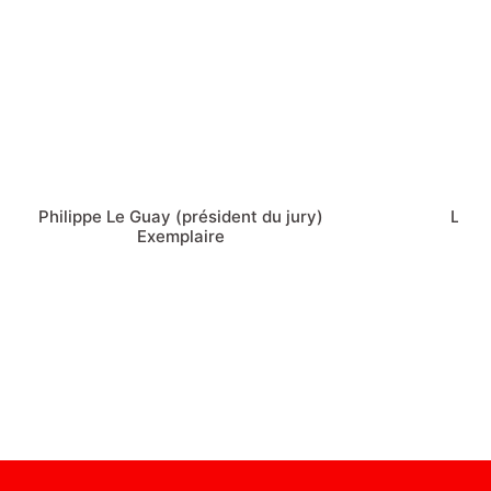
Philippe Le Guay (président du jury)
Léa S
Exemplaire