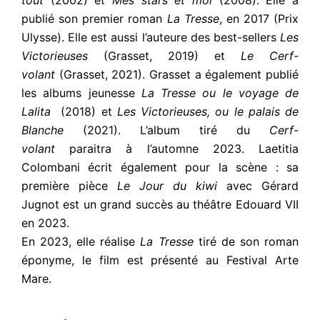
tout
(2002) et
Mes stars et moi
(2008). Elle a
publié son premier roman
La Tresse
, en 2017 (Prix
Ulysse). Elle est aussi l’auteure des best-sellers
Les
Victorieuses
(Grasset, 2019) et
Le Cerf-
volant
(Grasset, 2021). Grasset a également publié
les albums jeunesse
La Tresse ou le voyage de
Lalita
(2018) et
Les Victorieuses, ou le palais de
Blanche
(2021). L’album tiré du
Cerf-
volant
paraitra à l’automne 2023. Laetitia
Colombani écrit également pour la scène : sa
première pièce
Le Jour du kiwi
avec Gérard
Jugnot est un grand succès au théâtre Edouard VII
en 2023.
En 2023, elle réalise
La Tresse
tiré de son roman
éponyme, le film est présenté au Festival Arte
Mare.