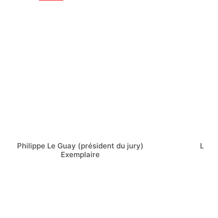
Philippe Le Guay (président du jury)
Léa S
Exemplaire