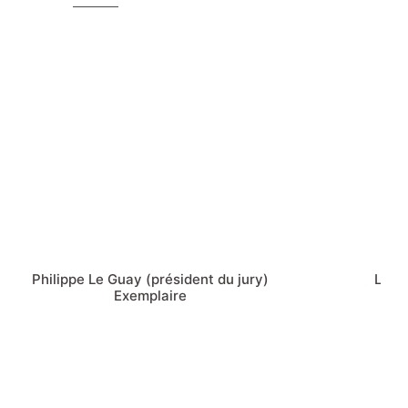
Philippe Le Guay (président du jury)
Léa S
Exemplaire