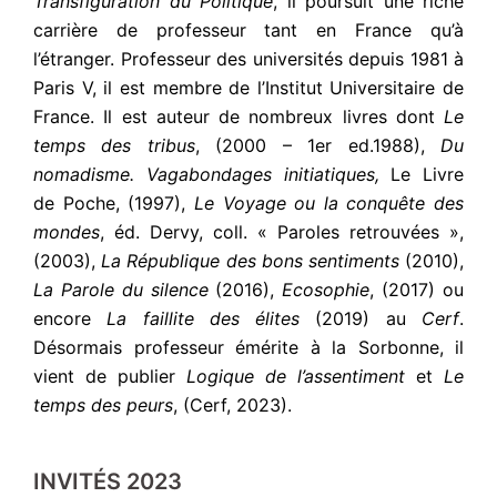
Transfiguration du Politique
, il poursuit une riche
carrière de professeur tant en France qu’à
l’étranger. Professeur des universités depuis 1981 à
Paris V, il est membre de l’Institut Universitaire de
France. Il est auteur de nombreux livres dont
Le
temps des tribus
, (2000 – 1er ed.1988),
Du
nomadisme.
Vagabondages initiatiques,
Le Livre
de Poche, (1997),
Le Voyage ou la conquête des
mondes
, éd. Dervy, coll. « Paroles retrouvées »,
(2003),
La République des bons sentiments
(2010),
La Parole du silence
(2016),
Ecosophie
, (2017) ou
encore
La faillite des élites
(2019) au
Cerf
.
Désormais professeur émérite à la Sorbonne, il
vient de publier
Logique de l’assentiment
et
Le
temps des peurs
, (Cerf, 2023).
INVITÉS 2023