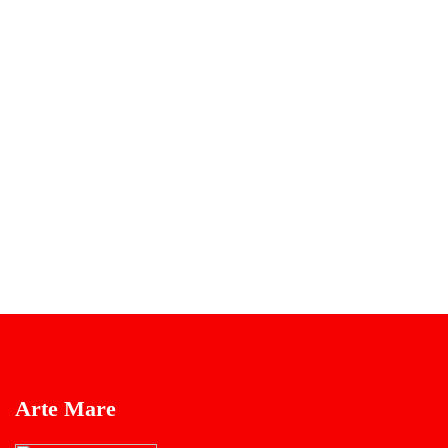
Karim Leklou
Jean-Pierre Darroussin
Jean-Pierre Améris
Anna Novion
Arte Mare